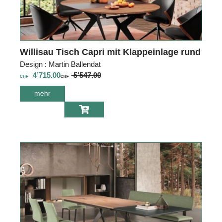
Willisau Tisch Capri mit Klappeinlage rund
Design : Martin Ballendat
4’715.00
5’547.00
CHF
CHF
mehr
über Willisau
Tisch Capri mit
Klappeinlage
rund