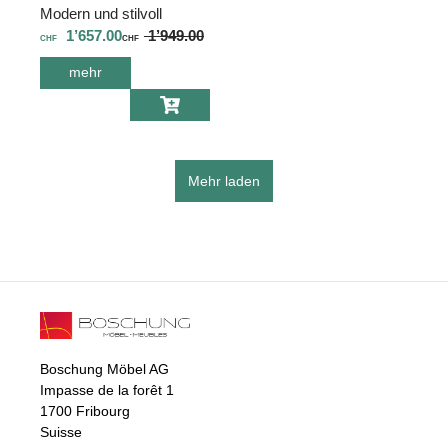
Modern und stilvoll
1’657.00
1’949.00
CHF
CHF
mehr
über Mobitec
Tisch Eclipse
T0100 M-01 PB1
-EXT Massiv
Mehr laden
Boschung Möbel AG
Impasse de la forêt 1
1700 Fribourg
Suisse