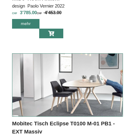
design Paolo Vernier 2022
3’785.00
4’453.00
CHF
CHF
mehr
über MIDJ Tisch
Akashi
Mobitec Tisch Eclipse T0100 M-01 PB1 -
EXT Massiv