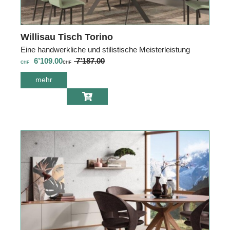
Willisau Tisch Torino
Eine handwerkliche und stilistische Meisterleistung
6’109.00
7’187.00
CHF
CHF
mehr
über Willisau
Tisch Torino