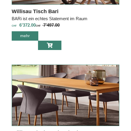
Willisau Tisch Bari
BARi ist ein echtes Statement im Raum
6’372.00
7’497.00
CHF
CHF
mehr
über Willisau
Tisch Bari