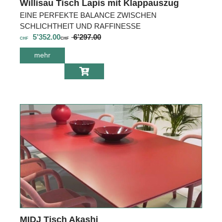
Willisau Tisch Lapis mit Klappauszug
EINE PERFEKTE BALANCE ZWISCHEN
SCHLICHTHEIT UND RAFFINESSE
5’352.00
6’297.00
CHF
CHF
mehr
über Willisau
Tisch Lapis mit
Klappauszug
MIDJ Tisch Akashi