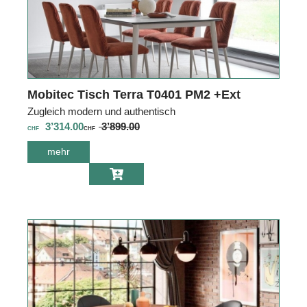
Mobitec Tisch Terra T0401 PM2 +Ext
Zugleich modern und authentisch
3’314.00
3’899.00
CHF
CHF
mehr
über Mobitec
Tisch Terra
T0401 PM2 +Ext