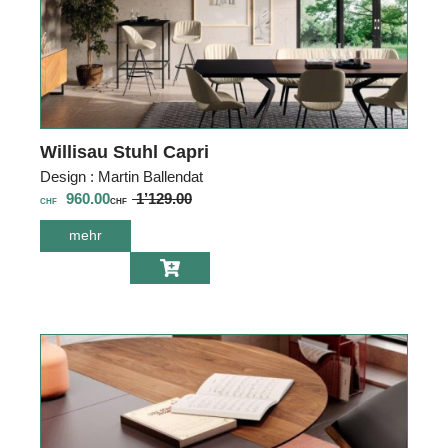
Willisau Stuhl Capri
Design : Martin Ballendat
960.00
1’129.00
CHF
CHF
mehr
über Willisau
Stuhl Capri