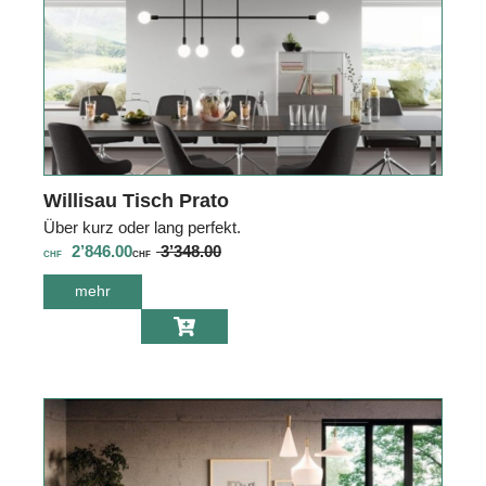
Willisau Tisch Prato
Über kurz oder lang perfekt.
2’846.00
3’348.00
CHF
CHF
mehr
über Willisau
Tisch Prato