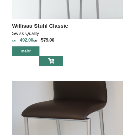
Willisau Stuhl Classic
Swiss Quality
492.00
579.00
CHF
CHF
mehr
über Willisau
Stuhl Classic