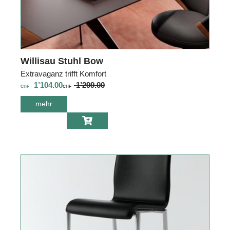
Willisau Stuhl Bow
Extravaganz trifft Komfort
1’104.00
1’299.00
CHF
CHF
mehr
über Willisau
Stuhl Bow