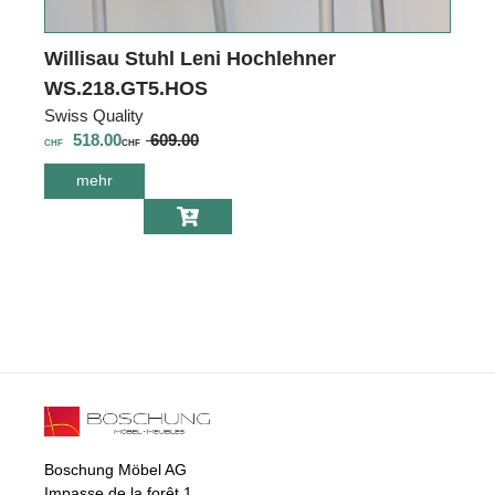
Willisau Stuhl Leni Hochlehner
WS.218.GT5.HOS
Swiss Quality
518.00
609.00
CHF
CHF
mehr
über Willisau
Stuhl Leni
Hochlehner
WS.218.GT5.HOS
Boschung Möbel AG
Impasse de la forêt 1