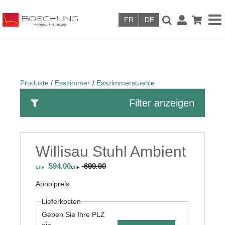
Skip to main content
Produkte
Esszimmer
Esszimmerstuehle
Filter anzeigen
Willisau Stuhl Ambient
594.00
699.00
CHF
CHF
Abholpreis
Lieferkosten
Geben Sie Ihre PLZ
ein