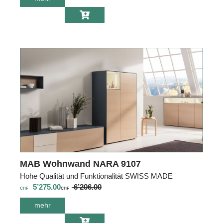
Wohnwand Nara
9111
MAB Wohnwand NARA 9107
Hohe Qualität und Funktionalität SWISS MADE
5’275.00
6’206.00
CHF
CHF
mehr
über MAB
Wohnwand