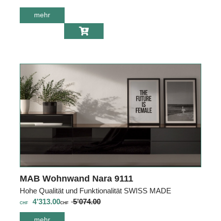
mehr
über MAB Vitrine
Celton 9113
MAB Wohnwand Nara 9111
Hohe Qualität und Funktionalität SWISS MADE
4’313.00
5’074.00
CHF
CHF
mehr
über MAB