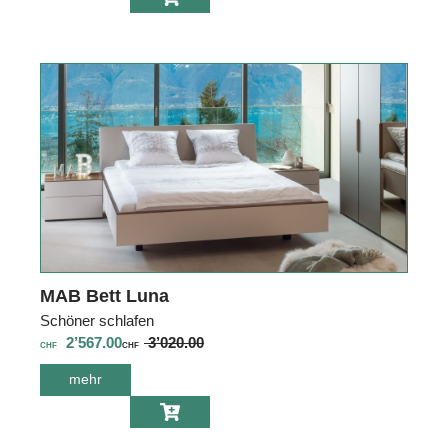
NARA 9107
MAB Bett Luna
Schöner schlafen
2’567.00
3’020.00
CHF
CHF
mehr
über MAB Bett
Luna