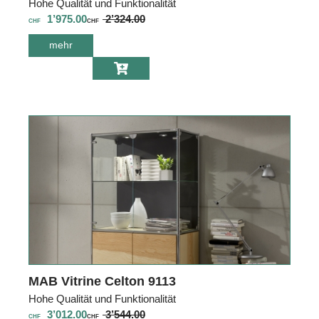
Hohe Qualität und Funktionalität
1’975.00
2’324.00
CHF
CHF
mehr
über MAB Vitrine
Celton 9114
MAB Vitrine Celton 9113
Hohe Qualität und Funktionalität
3’012.00
3’544.00
CHF
CHF