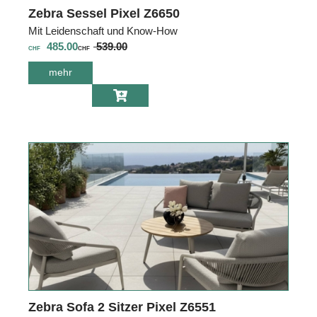
Zebra Sessel Pixel Z6650
Mit Leidenschaft und Know-How
485.00
539.00
CHF
CHF
mehr
über Zebra
Sessel Pixel
Z6650
Zebra Sofa 2 Sitzer Pixel Z6551