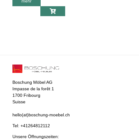
mehr
über Halo design
Lampe Stepp 1-
2-3
Boschung Möbel AG
Impasse de la forêt 1
1700 Fribourg
Suisse
hello(at)boschung-moebel.ch
Tel:
+41264812112
Unsere Öffnungszeiten: