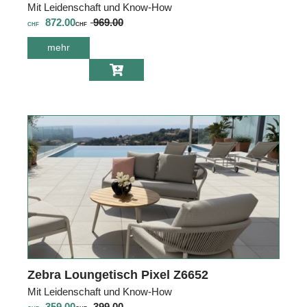
Mit Leidenschaft und Know-How
872.00
969.00
CHF
CHF
mehr
über Zebra Sofa
2 Sitzer Pixel
Z6551
Zebra Loungetisch Pixel Z6652
Mit Leidenschaft und Know-How
359.00
399.00