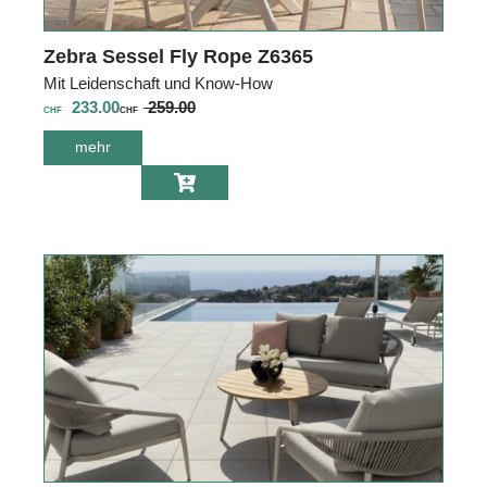
Zebra Sessel Fly Rope Z6365
Mit Leidenschaft und Know-How
233.00
259.00
CHF
CHF
mehr
über Zebra
Sessel Fly Rope
Z6365