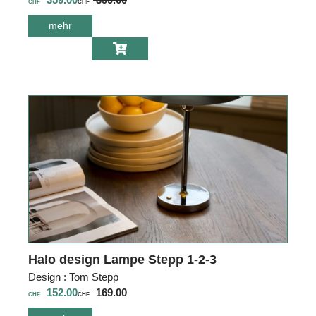
CHF
CHF
mehr
über Zebra
Loungetisch
Pixel Z6652
Halo design Lampe Stepp 1-2-3
Design : Tom Stepp
152.00
169.00
CHF
CHF