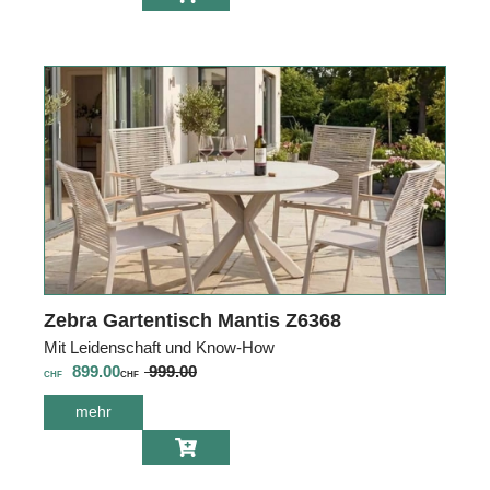
Z6365
Zebra Gartentisch Mantis Z6368
Mit Leidenschaft und Know-How
899.00
999.00
CHF
CHF
mehr
über Zebra
Gartentisch
Mantis Z6368