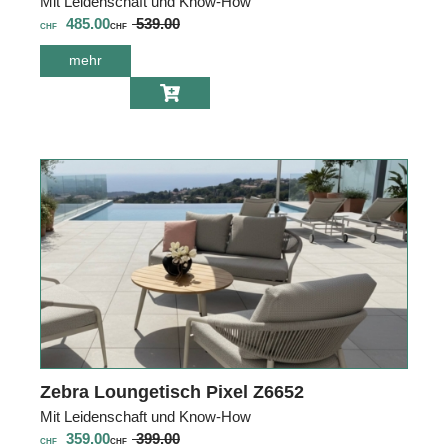
Mit Leidenschaft und Know-How
485.00
539.00
CHF
CHF
mehr
über Zebra
Sessel Pixel
Z6650
Zebra Loungetisch Pixel Z6652
Mit Leidenschaft und Know-How
359.00
399.00
CHF
CHF