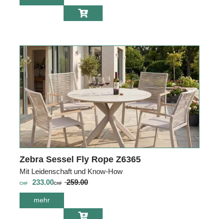
Lounge Solena
3-Sitzer 3690F
Zebra Sessel Fly Rope Z6365
Mit Leidenschaft und Know-How
233.00
259.00
CHF
CHF
mehr
über Zebra
Sessel Fly Rope