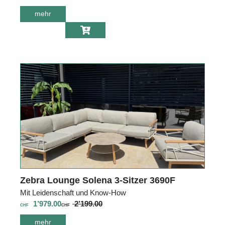
mehr
über Zebra
Loungetisch
Pixel Z6652
Zebra Lounge Solena 3-Sitzer 3690F
Mit Leidenschaft und Know-How
1’979.00
2’199.00
CHF
CHF
mehr
über Zebra