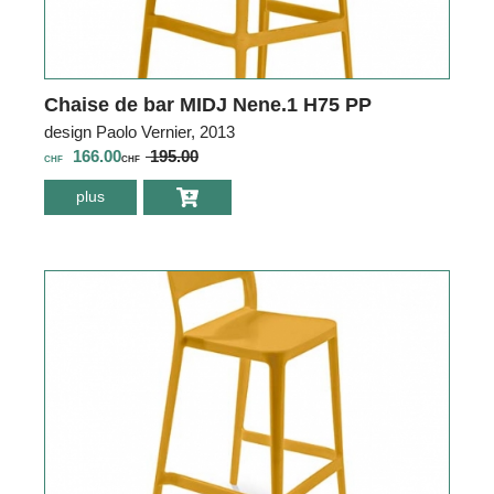
Chaise de bar MIDJ Nene.1 H75 PP
design Paolo Vernier, 2013
166.00
195.00
CHF
CHF
plus
environ Chaise de
bar MIDJ Nene.1
H75 PP