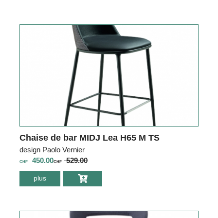
bar MIDJ Lea
H75 M TS
Chaise de bar MIDJ Lea H65 M TS
design Paolo Vernier
450.00
529.00
CHF
CHF
plus
environ Chaise de
bar MIDJ Lea
H65 M TS