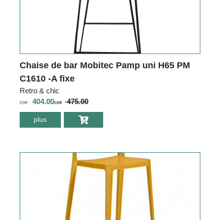
Chaise de bar Mobitec Pamp uni H65 PM
C1610 -A fixe
Retro & chic
404.00
475.00
CHF
CHF
plus
environ Chaise de
bar Mobitec
Pamp uni H65 PM
C1610 -A fixe