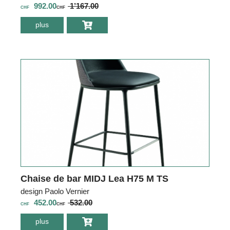
992.00
1’167.00
CHF
CHF
plus
environ Tabouret
de bar MIDJ P47
SG TS_CU
Chaise de bar MIDJ Lea H75 M TS
design Paolo Vernier
452.00
532.00
CHF
CHF
plus
environ Chaise de