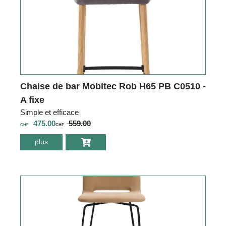
Chaise de bar Mobitec Rob H65 PB C0510 -
A fixe
Simple et efficace
475.00
559.00
CHF
CHF
plus
environ Chaise de
bar Mobitec Rob
H65 PB C0510 -A
fixe