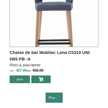
Chaise de bar Mobitec Lena C0310 UNI
H65 PB -A
Retro & polyvalente
427.00
502.00
CHF
CHF
plus
environ Chaise de
bar Mobitec Lena
C0310 UNI H65
PB -A
Plus …