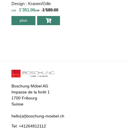
Design : Kranen/Gille
1’351.00
1’589.00
CHF
CHF
plus
environ Lampe
Fatboy Big Lebow
Boschung Möbel AG
Impasse de la forêt 1
1700 Fribourg
Suisse
hello(at)boschung-moebel.ch
Tel:
+41264812112