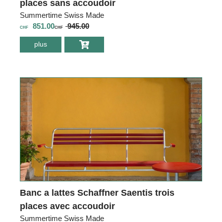
places sans accoudoir
Summertime Swiss Made
851.00
945.00
CHF
CHF
plus
environ Banc a
lattes Schaffner
Saentis trois
places sans
accoudoir
Banc a lattes Schaffner Saentis trois
places avec accoudoir
Summertime Swiss Made