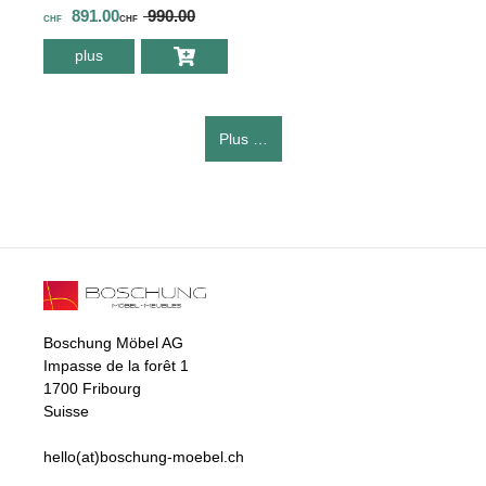
891.00
990.00
CHF
CHF
plus
environ Banc a
lattes Schaffner
Saentis trois
places avec
Plus …
accoudoir
Boschung Möbel AG
Impasse de la forêt 1
1700 Fribourg
Suisse
hello(at)boschung-moebel.ch