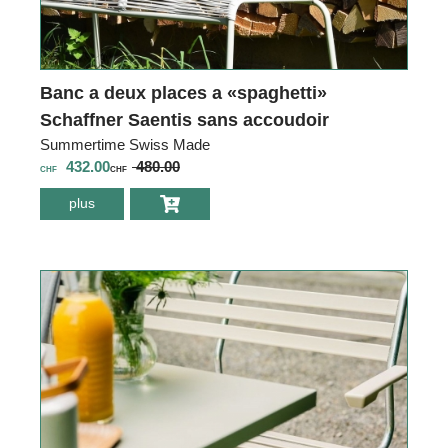
Banc a deux places a «spaghetti»
Schaffner Saentis sans accoudoir
Summertime Swiss Made
432.00
480.00
CHF
CHF
plus
environ Banc a
deux places a
«spaghetti»
Schaffner Saentis
sans accoudoir