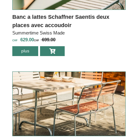
Banc a lattes Schaffner Saentis deux
places avec accoudoir
Summertime Swiss Made
629.00
699.00
CHF
CHF
plus
environ Banc a
lattes Schaffner
Saentis deux
places avec
accoudoir