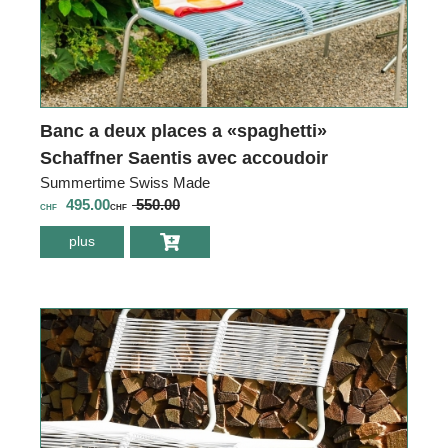
Banc a deux places a «spaghetti»
Schaffner Saentis avec accoudoir
Summertime Swiss Made
495.00
550.00
CHF
CHF
plus
environ Banc a
deux places a
«spaghetti»
Schaffner Saentis
avec accoudoir