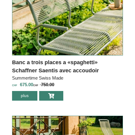
Banc a trois places a «spaghetti»
Schaffner Saentis avec accoudoir
Summertime Swiss Made
675.00
750.00
CHF
CHF
plus
environ Banc a
trois places a
«spaghetti»
Schaffner Saentis
avec accoudoir