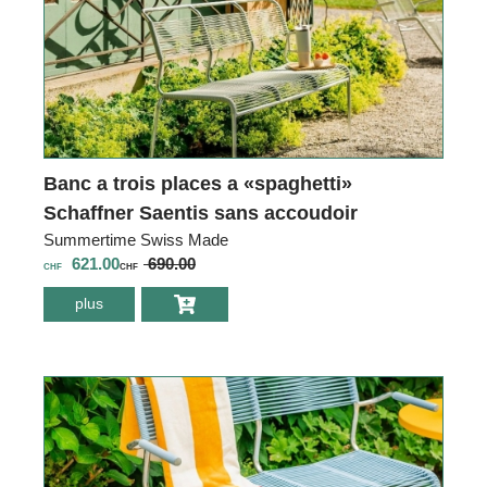
Banc a trois places a «spaghetti»
Schaffner Saentis sans accoudoir
Summertime Swiss Made
621.00
690.00
CHF
CHF
plus
environ Banc a
trois places a
«spaghetti»
Schaffner Saentis
sans accoudoir