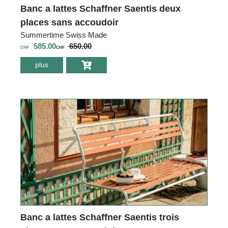
Banc a lattes Schaffner Saentis deux
places sans accoudoir
Summertime Swiss Made
585.00
650.00
CHF
CHF
plus
environ Banc a
lattes Schaffner
Saentis deux
places sans
accoudoir
Banc a lattes Schaffner Saentis trois