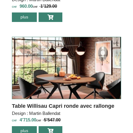
960.00
1’129.00
CHF
CHF
plus
environ Chaise
Willisau Capri
Table Willisau Capri ronde avec rallonge
Design : Martin Ballendat
4’715.00
5’547.00
CHF
CHF
plus
environ Table