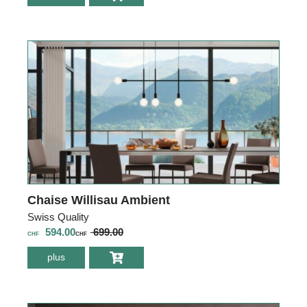
Willisau Capri
ronde avec
rallonge
Chaise Willisau Ambient
Swiss Quality
594.00
699.00
CHF
CHF
plus
environ Chaise
Willisau Ambient