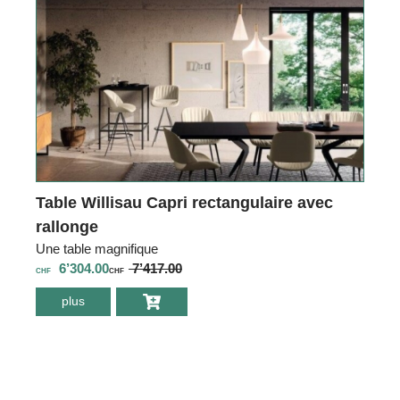
Table Willisau Capri rectangulaire avec
rallonge
Une table magnifique
6’304.00
7’417.00
CHF
CHF
plus
environ Table
Willisau Capri
rectangulaire
avec rallonge