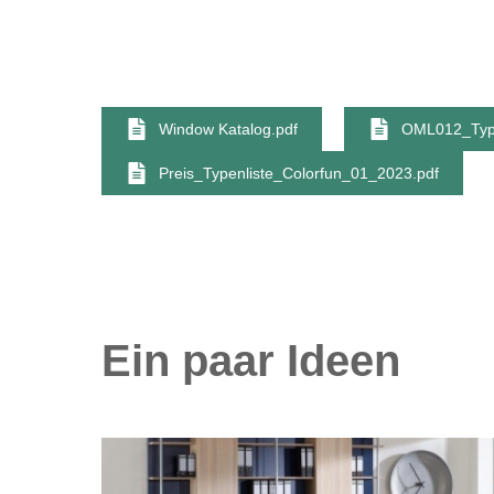
Window Katalog.pdf
OML012_Type
Preis_Typenliste_Colorfun_01_2023.pdf
Ein paar Ideen