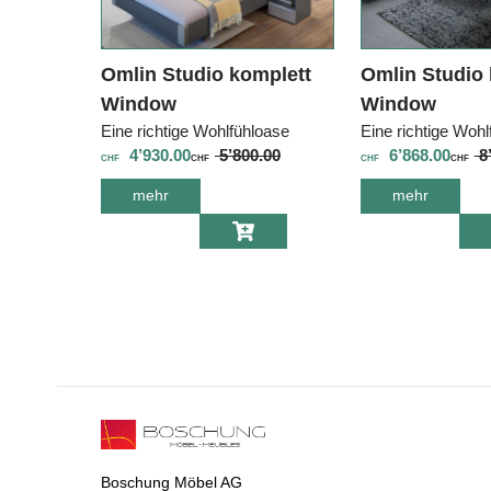
Omlin Studio komplett
Omlin Studio 
Window
Window
Eine richtige Wohlfühloase
Eine richtige Wohl
4’930.00
5’800.00
6’868.00
8’
CHF
CHF
CHF
CHF
mehr
über Omlin
mehr
über Oml
Studio komplett
Studio k
Window
Window
Boschung Möbel AG