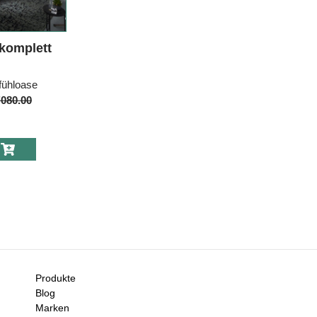
komplett
fühloase
080.00
in
omplett
Produkte
Blog
Marken