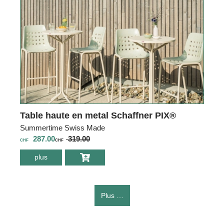
Table haute en metal Schaffner PIX®
Summertime Swiss Made
287.00
319.00
CHF
CHF
plus
environ Table
haute en metal
Schaffner PIX®
Plus …