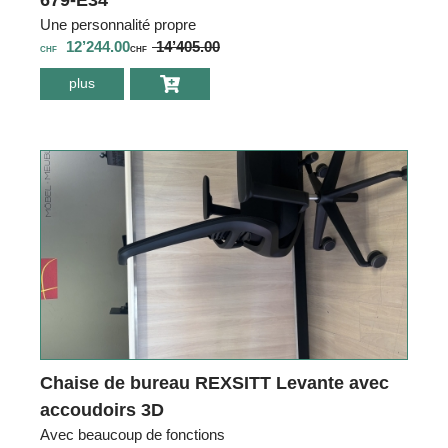
679-E34
Une personnalité propre
12’244.00
14’405.00
CHF
CHF
plus
environ Canape
Leolux Bellice
679-E27 + 679-
T41 + 679-E34
Chaise de bureau REXSITT Levante avec
accoudoirs 3D
Avec beaucoup de fonctions