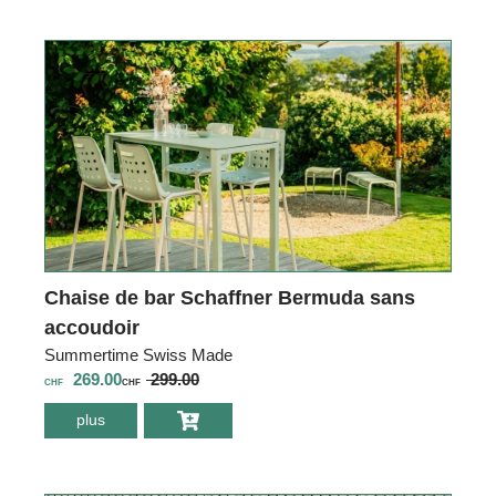
«spaghetti»
Schaffner Saentis
sans accoudoir
Chaise de bar Schaffner Bermuda sans
accoudoir
Summertime Swiss Made
269.00
299.00
CHF
CHF
plus
environ Chaise de
bar Schaffner
Bermuda sans
accoudoir