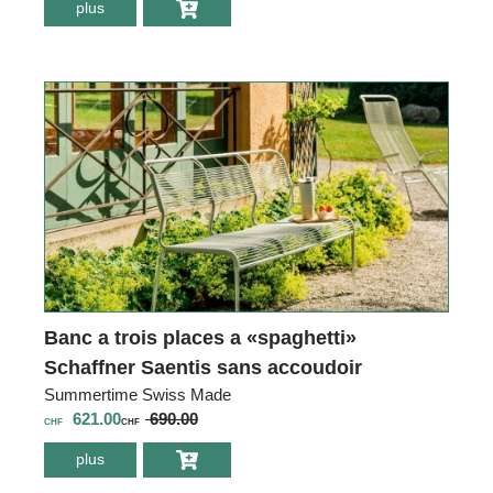
plus
environ Banc a
trois places a
«spaghetti»
Schaffner Saentis
avec accoudoir
Banc a trois places a «spaghetti»
Schaffner Saentis sans accoudoir
Summertime Swiss Made
621.00
690.00
CHF
CHF
plus
environ Banc a
trois places a