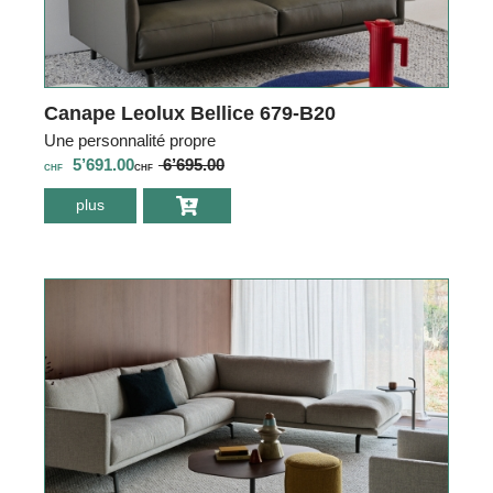
Canape Leolux Bellice 679-B20
Une personnalité propre
5’691.00
6’695.00
CHF
CHF
plus
environ Canape
Leolux Bellice
679-B20