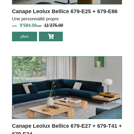
Canape Leolux Bellice 679-E25 + 679-E86
Une personnalité propre
9’584.00
11’275.00
CHF
CHF
plus
environ Canape
Leolux Bellice
679-E25 + 679-
E86
Canape Leolux Bellice 679-E27 + 679-T41 +