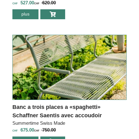
527.00
620.00
CHF
CHF
plus
environ Chaise de
bureau REXSITT
Levante avec
accoudoirs 3D
Banc a trois places a «spaghetti»
Schaffner Saentis avec accoudoir
Summertime Swiss Made
675.00
750.00
CHF
CHF