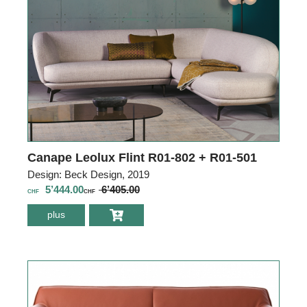
Canape Leolux Flint R01-802 + R01-501
Design: Beck Design, 2019
5’444.00
6’405.00
CHF
CHF
plus
environ Canape
Leolux Flint R01-
802 + R01-501