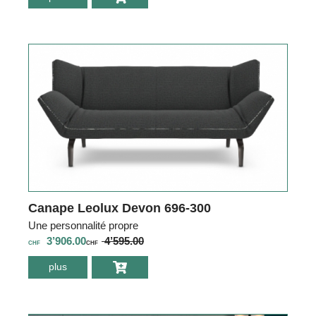
Leolux Bellice
679-E47 + 679-
E96
Canape Leolux Devon 696-300
Une personnalité propre
3’906.00
4’595.00
CHF
CHF
plus
environ Canape
Leolux Devon
696-300