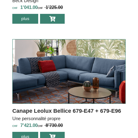
Beck Design
1’041.00
1’225.00
CHF
CHF
plus
environ Table de
salon Leolux
Tampa T01-900
Bean
Canape Leolux Bellice 679-E47 + 679-E96
Une personnalité propre
7’421.00
8’730.00
CHF
CHF
plus
environ Canape