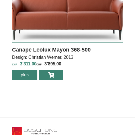
Canape Leolux Mayon 368-500
Design: Christian Werner, 2013
3’311.00
3’895.00
CHF
CHF
plus
environ Canape
Leolux Mayon
368-500